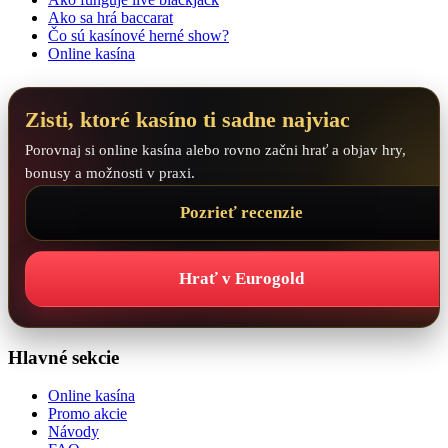
Ako sa hrá baccarat
Čo sú kasínové herné show?
Online kasína
Zisti, ktoré kasíno ti sadne najviac
Porovnaj si online kasína alebo rovno začni hrať a objav hry,
bonusy a možnosti v praxi.
Pozrieť recenzie
Hrať v Eurogold
Hlavné sekcie
Online kasína
Promo akcie
Návody