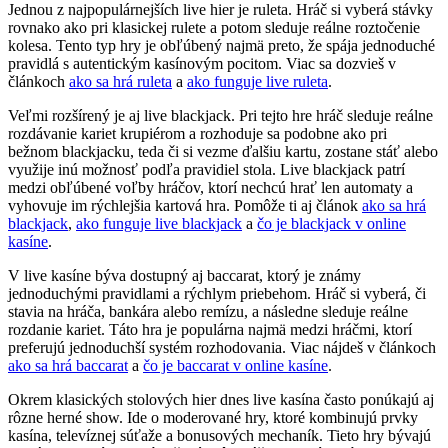
Jednou z najpopulárnejších live hier je ruleta. Hráč si vyberá stávky
rovnako ako pri klasickej rulete a potom sleduje reálne roztočenie
kolesa. Tento typ hry je obľúbený najmä preto, že spája jednoduché
pravidlá s autentickým kasínovým pocitom. Viac sa dozvieš v
článkoch
ako sa hrá ruleta
a
ako funguje live ruleta
.
Veľmi rozšírený je aj live blackjack. Pri tejto hre hráč sleduje reálne
rozdávanie kariet krupiérom a rozhoduje sa podobne ako pri
bežnom blackjacku, teda či si vezme ďalšiu kartu, zostane stáť alebo
využije inú možnosť podľa pravidiel stola. Live blackjack patrí
medzi obľúbené voľby hráčov, ktorí nechcú hrať len automaty a
vyhovuje im rýchlejšia kartová hra. Pomôže ti aj článok
ako sa hrá
blackjack
,
ako funguje live blackjack
a
čo je blackjack v online
kasíne
.
V live kasíne býva dostupný aj baccarat, ktorý je známy
jednoduchými pravidlami a rýchlym priebehom. Hráč si vyberá, či
stavia na hráča, bankára alebo remízu, a následne sleduje reálne
rozdanie kariet. Táto hra je populárna najmä medzi hráčmi, ktorí
preferujú jednoduchší systém rozhodovania. Viac nájdeš v článkoch
ako sa hrá baccarat
a
čo je baccarat v online kasíne
.
Okrem klasických stolových hier dnes live kasína často ponúkajú aj
rôzne herné show. Ide o moderované hry, ktoré kombinujú prvky
kasína, televíznej súťaže a bonusových mechaník. Tieto hry bývajú