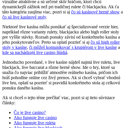
vizuálne atraktívne a sú určené skôr hráčom, ktorí chcú
dynamickejší zážitok než pri tradičnej rulete či blackjacku. Ak ťa
táto kategória zaujíma viac, pozri si aj
čo sú kasínové herné show
a
čo sú live kasínové stoly
.
Niektoré live kasína môžu ponúkať aj špecializované verzie hier,
napríklad rôzne varianty rulety, blackjacku alebo high roller stoly
pre vyššie stávky. Rozsah ponuky závisí od konkrétneho kasína a
jeho poskytovateľov. Preto sa oplatí pozrieť si aj
čo sú high roller
stoly v kasíne
,
či môžeš komunikovať s krupiérom v live kasíne
a
kde sa nachádzajú live casino štúdiá
.
Jednoducho povedané, v live kasíne nájdeš najmä live ruletu, live
blackjack, live baccarat a rôzne herné show. Ide o hry, ktoré sa
snažia čo najviac priblížiť atmosfére reálneho kasína, pričom ich
hráš pohodlne online cez živý prenos. Ak si chceš vybrať vhodnú
live hru, oplatí sa pozrieť si pravidlá konkrétneho stola aj celkovú
ponuku daného kasína.
Ak si chceš o tejto téme prečítať viac, pozri si aj tieto súvisiace
články:
Čo je live casino?
Ako funguje live casino
Ako funguje live ruleta
Ako funguje live blackjack