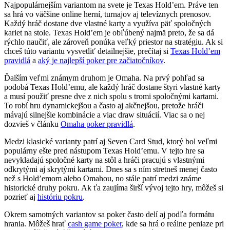
Najpopulárnejším variantom na svete je Texas Hold’em. Práve ten
sa hrá vo väčšine online herní, turnajov aj televíznych prenosov.
Každý hráč dostane dve vlastné karty a využíva päť spoločných
kariet na stole. Texas Hold’em je obľúbený najmä preto, že sa dá
rýchlo naučiť, ale zároveň ponúka veľký priestor na stratégiu. Ak si
chceš túto variantu vysvetliť detailnejšie, prečítaj si
Texas Hold’em
pravidlá
a
aký je najlepší poker pre začiatočníkov
.
Ďalším veľmi známym druhom je Omaha. Na prvý pohľad sa
podobá Texas Hold’emu, ale každý hráč dostane štyri vlastné karty
a musí použiť presne dve z nich spolu s tromi spoločnými kartami.
To robí hru dynamickejšou a často aj akčnejšou, pretože hráči
mávajú silnejšie kombinácie a viac draw situácií. Viac sa o nej
dozvieš v článku
Omaha poker pravidlá
.
Medzi klasické varianty patrí aj Seven Card Stud, ktorý bol veľmi
populárny ešte pred nástupom Texas Hold’emu. V tejto hre sa
nevykladajú spoločné karty na stôl a hráči pracujú s vlastnými
odkrytými aj skrytými kartami. Dnes sa s ním stretneš menej často
než s Hold’emom alebo Omahou, no stále patrí medzi známe
historické druhy pokru. Ak ťa zaujíma širší vývoj tejto hry, môžeš si
pozrieť aj
históriu pokru
.
Okrem samotných variantov sa poker často delí aj podľa formátu
hrania. Môžeš hrať
cash game poker
, kde sa hrá o reálne peniaze pri