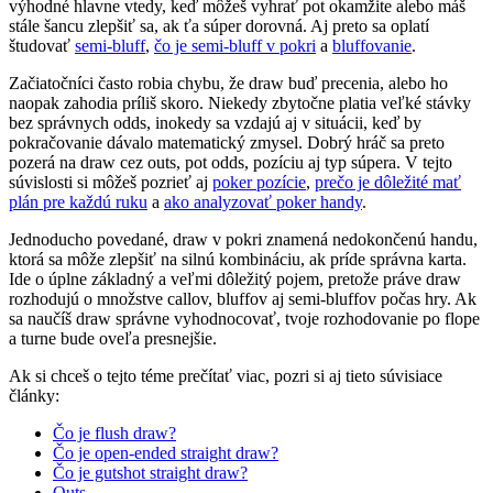
výhodné hlavne vtedy, keď môžeš vyhrať pot okamžite alebo máš
stále šancu zlepšiť sa, ak ťa súper dorovná. Aj preto sa oplatí
študovať
semi-bluff
,
čo je semi-bluff v pokri
a
bluffovanie
.
Začiatočníci často robia chybu, že draw buď precenia, alebo ho
naopak zahodia príliš skoro. Niekedy zbytočne platia veľké stávky
bez správnych odds, inokedy sa vzdajú aj v situácii, keď by
pokračovanie dávalo matematický zmysel. Dobrý hráč sa preto
pozerá na draw cez outs, pot odds, pozíciu aj typ súpera. V tejto
súvislosti si môžeš pozrieť aj
poker pozície
,
prečo je dôležité mať
plán pre každú ruku
a
ako analyzovať poker handy
.
Jednoducho povedané, draw v pokri znamená nedokončenú handu,
ktorá sa môže zlepšiť na silnú kombináciu, ak príde správna karta.
Ide o úplne základný a veľmi dôležitý pojem, pretože práve draw
rozhodujú o množstve callov, bluffov aj semi-bluffov počas hry. Ak
sa naučíš draw správne vyhodnocovať, tvoje rozhodovanie po flope
a turne bude oveľa presnejšie.
Ak si chceš o tejto téme prečítať viac, pozri si aj tieto súvisiace
články:
Čo je flush draw?
Čo je open-ended straight draw?
Čo je gutshot straight draw?
Outs