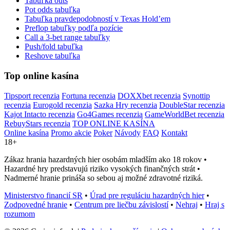
Tabuľka outs
Pot odds tabuľka
Tabuľka pravdepodobností v Texas Hold’em
Preflop tabuľky podľa pozície
Call a 3-bet range tabuľky
Push/fold tabuľka
Reshove tabuľka
Top online kasína
Tipsport recenzia
Fortuna recenzia
DOXXbet recenzia
Synottip
recenzia
Eurogold recenzia
Sazka Hry recenzia
DoubleStar recenzia
Kajot Intacto recenzia
Go4Games recenzia
GameWorldBet recenzia
RebuyStars recenzia
TOP ONLINE KASÍNA
Online kasína
Promo akcie
Poker
Návody
FAQ
Kontakt
18+
Zákaz hrania hazardných hier osobám mladším ako 18 rokov •
Hazardné hry predstavujú riziko vysokých finančných strát •
Nadmerné hranie prináša so sebou aj možné zdravotné riziká.
Ministerstvo financií SR
•
Úrad pre reguláciu hazardných hier
•
Zodpovedné hranie
•
Centrum pre liečbu závislostí
•
Nehraj
•
Hraj s
rozumom