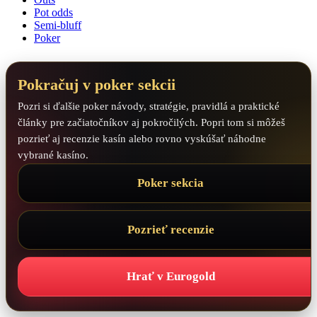
Pot odds
Semi-bluff
Poker
Pokračuj v poker sekcii
Pozri si ďalšie poker návody, stratégie, pravidlá a praktické
články pre začiatočníkov aj pokročilých. Popri tom si môžeš
pozrieť aj recenzie kasín alebo rovno vyskúšať náhodne
vybrané kasíno.
Poker sekcia
Pozrieť recenzie
Hrať v Eurogold