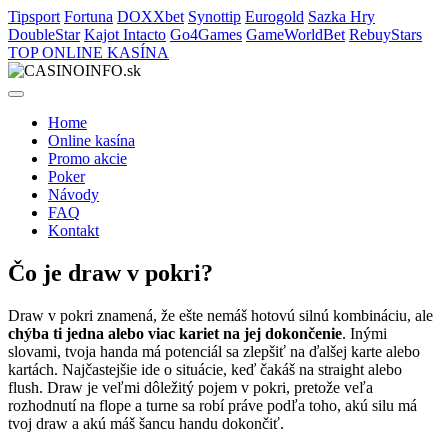
Tipsport
Fortuna
DOXXbet
Synottip
Eurogold
Sazka Hry
DoubleStar
Kajot Intacto
Go4Games
GameWorldBet
RebuyStars
TOP ONLINE KASÍNA
Menu
Home
Online kasína
Promo akcie
Poker
Návody
FAQ
Kontakt
Čo je draw v pokri?
Draw v pokri znamená, že ešte nemáš hotovú silnú kombináciu, ale
chýba ti jedna alebo viac kariet na jej dokončenie
. Inými
slovami, tvoja handa má potenciál sa zlepšiť na ďalšej karte alebo
kartách. Najčastejšie ide o situácie, keď čakáš na straight alebo
flush. Draw je veľmi dôležitý pojem v pokri, pretože veľa
rozhodnutí na flope a turne sa robí práve podľa toho, akú silu má
tvoj draw a akú máš šancu handu dokončiť.