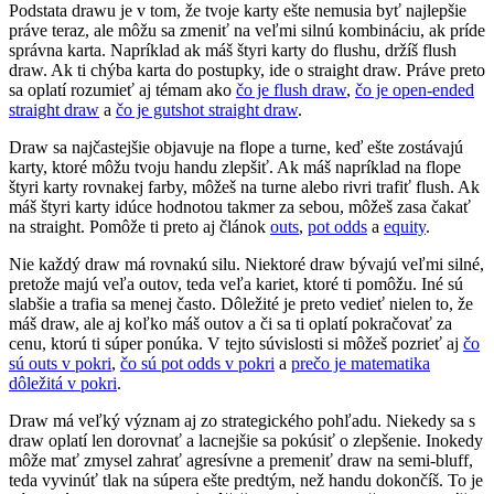
Podstata drawu je v tom, že tvoje karty ešte nemusia byť najlepšie
práve teraz, ale môžu sa zmeniť na veľmi silnú kombináciu, ak príde
správna karta. Napríklad ak máš štyri karty do flushu, držíš flush
draw. Ak ti chýba karta do postupky, ide o straight draw. Práve preto
sa oplatí rozumieť aj témam ako
čo je flush draw
,
čo je open-ended
straight draw
a
čo je gutshot straight draw
.
Draw sa najčastejšie objavuje na flope a turne, keď ešte zostávajú
karty, ktoré môžu tvoju handu zlepšiť. Ak máš napríklad na flope
štyri karty rovnakej farby, môžeš na turne alebo rivri trafiť flush. Ak
máš štyri karty idúce hodnotou takmer za sebou, môžeš zasa čakať
na straight. Pomôže ti preto aj článok
outs
,
pot odds
a
equity
.
Nie každý draw má rovnakú silu. Niektoré draw bývajú veľmi silné,
pretože majú veľa outov, teda veľa kariet, ktoré ti pomôžu. Iné sú
slabšie a trafia sa menej často. Dôležité je preto vedieť nielen to, že
máš draw, ale aj koľko máš outov a či sa ti oplatí pokračovať za
cenu, ktorú ti súper ponúka. V tejto súvislosti si môžeš pozrieť aj
čo
sú outs v pokri
,
čo sú pot odds v pokri
a
prečo je matematika
dôležitá v pokri
.
Draw má veľký význam aj zo strategického pohľadu. Niekedy sa s
draw oplatí len dorovnať a lacnejšie sa pokúsiť o zlepšenie. Inokedy
môže mať zmysel zahrať agresívne a premeniť draw na semi-bluff,
teda vyvinúť tlak na súpera ešte predtým, než handu dokončíš. To je