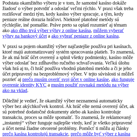
Podstata okamžitého výberu je v tom, že samotné kasíno dokáže
žiadosť o výber potvrdiť a odoslať veľmi rýchlo. V praxi však treba
rozlišovať medzi tým, kedy kasíno výber spracuje, a tým, kedy
peniaze reálne dorazia hráčovi. Niektoré platobné metódy sú
rýchlejšie, iné pomalšie. Práve preto sa oplatí rozumieť aj témam
ako
ako dlho trvá výber výhry z online kasína
,
môžem vyberať
výhry na bankový účet
a
ako vybrať peniaze z online kasína
.
V praxi sa pojem okamžitý výber najčastejšie používa pri kasínach,
ktoré majú automatizovaný systém spracovania platieb. To znamená,
že ak má hráč účet overený a splnil všetky podmienky, kasíno môže
výber odoslať bez zdĺhavého ručného schvaľovania. Veľkú úlohu
však hrá aj to, či hráč používa vhodnú platobnú metódu a či je jeho
účet pripravený na bezproblémový výber. V tejto súvislosti si môžeš
pozrieť aj
prečo musím overiť svoj účet v online kasíne
,
ako funguje
overenie identity KYC
a
musím použiť rovnakú metódu na výber
ako na vklad
.
Dôležité je vedieť, že okamžitý výber neznamená automaticky
výber bez akýchkoľvek kontrol. Ak hráč ešte nemá overený účet, ak
sú potrebné dodatočné dokumenty alebo ak kasíno kontroluje
transakciu, proces sa môže spomaliť. To znamená, že reklamovaný
„instantný“ výber funguje najlepšie vtedy, keď je všetko pripravené
a účet nemá žiadne otvorené problémy. Pomôcť ti môžu aj články
prečo kasína kontrolujú transakcie
,
prečo môže byť výber z kasína