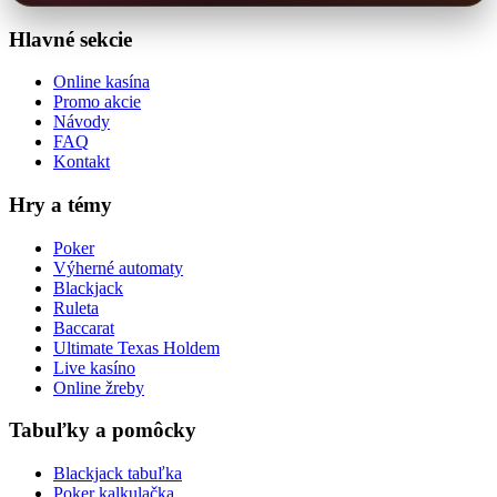
Hlavné sekcie
Online kasína
Promo akcie
Návody
FAQ
Kontakt
Hry a témy
Poker
Výherné automaty
Blackjack
Ruleta
Baccarat
Ultimate Texas Holdem
Live kasíno
Online žreby
Tabuľky a pomôcky
Blackjack tabuľka
Poker kalkulačka