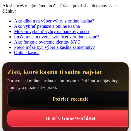
Ak si chceš o tejto téme prečítať viac, pozri si aj tieto súvisiace
články:
Ako dlho trvá výber výhry z online kasína?
Ako vybrať peniaze z online kasína
Môžem vyberať výhry na bankový účet?
Prečo musím overiť svoj účet v online kasíne?
Ako funguje overenie identity KYC
Prečo môže byť výber z kasína zamietnutý?
Online kasína
Zisti, ktoré kasíno ti sadne najviac
Porovnaj si online kasína alebo rovno začni hrať a objav hry,
bonusy a možnosti v praxi.
Pozrieť recenzie
Hrať v GameWorldBet