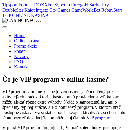
Tipsport
Fortuna
DOXXbet
Synottip
Eurogold
Sazka Hry
DoubleStar
Kajot Intacto
Go4Games
GameWorldBet
RebuyStars
TOP ONLINE KASÍNA
Menu
Home
Online kasína
Promo akcie
Poker
Návody
FAQ
Kontakt
Čo je VIP program v online kasíne?
VIP program v online kasíne je vernostný systém určený pre
aktívnejších hráčov, ktorí v kasíne hrajú pravidelne a vďaka tomu
môžu získať rôzne extra výhody. Nejde o samostatnú hru ani o
špeciálny typ registrácie, ale o bonusový program, v ktorom hráč
postupne získava vyšší status podľa svojej aktivity. Ak si chceš túto
tému pozrieť detailnejšie, pomôže ti aj článok
VIP program
.
V praxi VIP program funguje tak, že hráč zbiera body, postupuje