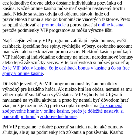
cez jednotlivé úrovne alebo dostane individuálnu pozvánku od
kasína. Každé online kasíno môže mať systém nastavený trochu
inak. Niekde sa status odvíja od objemu stávok, inde od
pravidelnosti hrania alebo od kombinácie viacerých faktorov. Preto
sa oplatí sledovať aj
promo akcie
a porovnávať si
online kasína
,
pretože podmienky VIP programov sa môžu výrazne líšiť.
Najčastejšie výhody VIP programu zahŕňajú lepšie bonusy, vyšší
cashback, špeciálne free spiny, rýchlejšie výbery, osobného account
manažéra alebo exkluzívne promo akcie. Niektoré kasína ponúkajú
VIP hráčom aj individuálne odmeny na mieru, narodeninové bonusy
alebo lepší zákaznícky servis. V tejto súvislosti si môžeš pozrieť aj
čo je VIP účet v kasíne
,
čo je cashback bonus v kasíne
a
čo sú free
spiny v online kasíne
.
Dôležité je vedieť, že VIP program nemusí byť automaticky
výhodný pre každého hráča. Ak niekto hrá len občas, nemusí sa mu
vôbec oplatiť snažiť sa o vyšší status. VIP výhody totiž bývajú
naviazané na vyššiu aktivitu, a preto by nemali byť dôvodom hrať
viac, než je rozumné. Aj preto sa oplatí myslieť na
čo znamená
zodpovedné hranie v online kasíne
,
prečo je dôležité nastaviť si
bankroll pri hraní
a
zodpovedné hranie
.
Pri VIP programe je dobré pozerať sa nielen na to, aké odmeny
sľubuje, ale aj na podmienky ich získania a používania. Kasíno