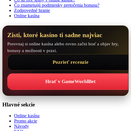
Čo znamenajú podmienky pretočenia bonusu?
Zodpovedné hranie
Online kasína
Zisti, ktoré kasíno ti sadne najviac
Porovnaj si online kasína alebo rovno začni hrať a objav hry,
bonusy a možnosti v praxi.
Pozrieť recenzie
Hrať v GameWorldBet
Hlavné sekcie
Online kasína
Promo akcie
Návody