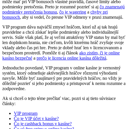
môže mať pri VIP bonusoch vlastné pravidlá, časové limity alebo
podmienky pretočenia. Preto je rozumné pozrieť si aj
čo znamenajú
podmienky pretočenia bonusu
,
čo je wagering
a
chyby pri
bonusoch
, aby si vedel, čo presne VIP odmeny v praxi znamenajú.
VIP program dáva najväčší zmysel hráčom, ktorí už aj tak hrajú
pravidelne a chcú získať lepšie podmienky alebo individuálnejší
servis. Stále však platí, že aj veľmi atraktívny VIP status by mal byť
len doplnkom hrania, nie cieľom, kvôli ktorému hráč zvyšuje svoje
vklady alebo čas pri hre. Preto je dobré hrať len v licencovanom a
bezpečnom prostredí. Pomôže ti aj článok
ako zistím, či je online
kasíno bezpečné
a
prečo je licencia online kasína dôležitá
.
Jednoducho povedané, VIP program v online kasíne je vernostný
systém, ktorý odmeňuje aktívnejších hráčov rôznymi výhodami
navyše. Môže byť zaujímavý pre pravidelných hráčov, no vždy je
dôležité pozrieť si jeho podmienky a pristupovať k nemu rozumne a
zodpovedne.
Ak si chceš o tejto téme prečítať viac, pozri si aj tieto súvisiace
články:
VIP program
Čo je VIP účet v kasíne?
Čo je cashback bonus v kasíne?
Čo sú free spiny v online kasíne?