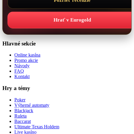
Pozrieť recenzie
Hrať v Eurogold
Hlavné sekcie
Online kasína
Promo akcie
Návody
FAQ
Kontakt
Hry a témy
Poker
Výherné automaty
Blackjack
Ruleta
Baccarat
Ultimate Texas Holdem
Live kasíno