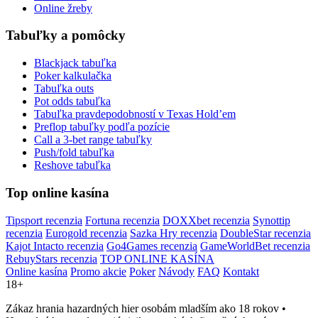
Online žreby
Tabuľky a pomôcky
Blackjack tabuľka
Poker kalkulačka
Tabuľka outs
Pot odds tabuľka
Tabuľka pravdepodobností v Texas Hold’em
Preflop tabuľky podľa pozície
Call a 3-bet range tabuľky
Push/fold tabuľka
Reshove tabuľka
Top online kasína
Tipsport recenzia
Fortuna recenzia
DOXXbet recenzia
Synottip
recenzia
Eurogold recenzia
Sazka Hry recenzia
DoubleStar recenzia
Kajot Intacto recenzia
Go4Games recenzia
GameWorldBet recenzia
RebuyStars recenzia
TOP ONLINE KASÍNA
Online kasína
Promo akcie
Poker
Návody
FAQ
Kontakt
18+
Zákaz hrania hazardných hier osobám mladším ako 18 rokov •