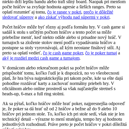
niekto drží lepšiu handu alebo trafí silný board. Naopak pri menšom
počte hráčov sa zvyšuje hodnota agresie a širších ranges. Preto sa
oplatí rozumieť aj tomu,
čo je range v pokri
,
prečo je dôležité
sledovať súperov
a
ako získať výhodu nad súpermi v pokri
.
Počet hráčov môže byť rôzny aj podľa formátu hry. V cash game si
sadáš k stolu s určitým počtom hráčov a tento počet sa môže
priebežne meniť, keď niekto odíde alebo si prisadne nový hráč. V
turnajoch sa zloženie stolov mení podľa vypadávania hráčov a
postupne sa stoly vyrovnávajú, až kým neostane finálový stôl. Aj
preto sa oplatí vedieť,
čo je cash game poker
,
čo je poker turnaj
a
aký je rozdiel medzi cash game a turnajom
.
V domácom alebo rekreačnom pokri sa počet hráčov môže
prispôsobiť tomu, koľko ľudí je k dispozícii, no vo všeobecnosti
platí, že hra býva najpraktickejšia pri takom počte, kde sa ešte dajú
pohodlne rozdávať karty a zachovať normálny priebeh hry. V
oficiálnom alebo online prostredí sa však najčastejšie stretneš s
heads-up, 6-max a full ring stolmi.
Ak sa pýtaš, koľko hráčov môže hrať poker, najpresnejšia odpoveď
je, že poker sa dá hrať už od 2 hráčov a bežne až do 9 alebo 10
hráčov pri jednom stole. To, koľko ich pri stole sedí, však nie je len
technický detail – výrazne to mení stratégiu, tempo hry aj hodnotu
jednotlivých rozhodnutí. Práve preto je počet hráčov v pokri dôležitá