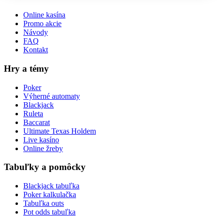
Online kasína
Promo akcie
Návody
FAQ
Kontakt
Hry a témy
Poker
Výherné automaty
Blackjack
Ruleta
Baccarat
Ultimate Texas Holdem
Live kasíno
Online žreby
Tabuľky a pomôcky
Blackjack tabuľka
Poker kalkulačka
Tabuľka outs
Pot odds tabuľka