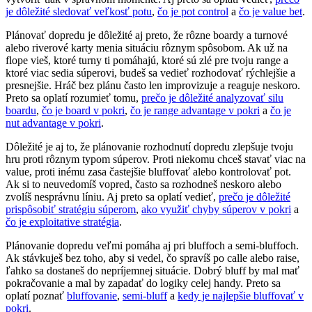
je dôležité sledovať veľkosť potu
,
čo je pot control
a
čo je value bet
.
Plánovať dopredu je dôležité aj preto, že rôzne boardy a turnové
alebo riverové karty menia situáciu rôznym spôsobom. Ak už na
flope vieš, ktoré turny ti pomáhajú, ktoré sú zlé pre tvoju range a
ktoré viac sedia súperovi, budeš sa vedieť rozhodovať rýchlejšie a
presnejšie. Hráč bez plánu často len improvizuje a reaguje neskoro.
Preto sa oplatí rozumieť tomu,
prečo je dôležité analyzovať silu
boardu
,
čo je board v pokri
,
čo je range advantage v pokri
a
čo je
nut advantage v pokri
.
Dôležité je aj to, že plánovanie rozhodnutí dopredu zlepšuje tvoju
hru proti rôznym typom súperov. Proti niekomu chceš stavať viac na
value, proti inému zasa častejšie bluffovať alebo kontrolovať pot.
Ak si to neuvedomíš vopred, často sa rozhodneš neskoro alebo
zvolíš nesprávnu líniu. Aj preto sa oplatí vedieť,
prečo je dôležité
prispôsobiť stratégiu súperom
,
ako využiť chyby súperov v pokri
a
čo je exploitative stratégia
.
Plánovanie dopredu veľmi pomáha aj pri bluffoch a semi-bluffoch.
Ak stávkuješ bez toho, aby si vedel, čo spravíš po calle alebo raise,
ľahko sa dostaneš do nepríjemnej situácie. Dobrý bluff by mal mať
pokračovanie a mal by zapadať do logiky celej handy. Preto sa
oplatí poznať
bluffovanie
,
semi-bluff
a
kedy je najlepšie bluffovať v
pokri
.