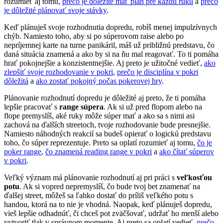
rozumieť aj tomu,
prečo je dôležité mať plán pre každú ruku
a
prečo
je dôležité plánovať svoje stávky
.
Keď plánuješ svoje rozhodnutia dopredu, robíš menej impulzívnych
chýb. Namiesto toho, aby si po súperovom raise alebo po
nepríjemnej karte na turne panikáril, máš už približnú predstavu, čo
daná situácia znamená a ako by si na ňu mal reagovať. To ti pomáha
hrať pokojnejšie a konzistentnejšie. Aj preto je užitočné vedieť,
ako
zlepšiť svoje rozhodovanie v pokri
,
prečo je disciplína v pokri
dôležitá
a
ako zostať pokojný počas pokerovej hry
.
Plánovanie rozhodnutí dopredu je dôležité aj preto, že ti pomáha
lepšie pracovať s
range súpera
. Ak si už pred flopom alebo na
flope premyslíš, aké ruky môže súper mať a ako sa s nimi asi
zachová na ďalších streetoch, tvoje rozhodovanie bude presnejšie.
Namiesto náhodných reakcií sa budeš opierať o logickú predstavu
toho, čo súper reprezentuje. Preto sa oplatí rozumieť aj tomu,
čo je
poker range
,
čo znamená reading range v pokri
a
ako čítať súperov
v pokri
.
Veľký význam má plánovanie rozhodnutí aj pri práci s
veľkosťou
potu
. Ak si vopred nepremyslíš, čo bude tvoj bet znamenať na
ďalšej street, môžeš sa ľahko dostať do príliš veľkého potu s
handou, ktorá na to nie je vhodná. Naopak, keď plánuješ dopredu,
vieš lepšie odhadnúť, či chceš pot zväčšovať, udržať ho menší alebo
vytvoriť tlak v správnom momente. Aj preto sa oplatí vedieť,
prečo