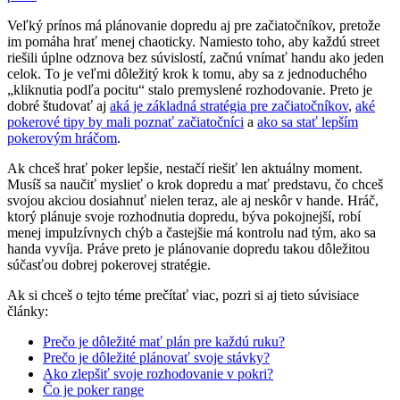
Veľký prínos má plánovanie dopredu aj pre začiatočníkov, pretože
im pomáha hrať menej chaoticky. Namiesto toho, aby každú street
riešili úplne odznova bez súvislostí, začnú vnímať handu ako jeden
celok. To je veľmi dôležitý krok k tomu, aby sa z jednoduchého
„kliknutia podľa pocitu“ stalo premyslené rozhodovanie. Preto je
dobré študovať aj
aká je základná stratégia pre začiatočníkov
,
aké
pokerové tipy by mali poznať začiatočníci
a
ako sa stať lepším
pokerovým hráčom
.
Ak chceš hrať poker lepšie, nestačí riešiť len aktuálny moment.
Musíš sa naučiť myslieť o krok dopredu a mať predstavu, čo chceš
svojou akciou dosiahnuť nielen teraz, ale aj neskôr v hande. Hráč,
ktorý plánuje svoje rozhodnutia dopredu, býva pokojnejší, robí
menej impulzívnych chýb a častejšie má kontrolu nad tým, ako sa
handa vyvíja. Práve preto je plánovanie dopredu takou dôležitou
súčasťou dobrej pokerovej stratégie.
Ak si chceš o tejto téme prečítať viac, pozri si aj tieto súvisiace
články:
Prečo je dôležité mať plán pre každú ruku?
Prečo je dôležité plánovať svoje stávky?
Ako zlepšiť svoje rozhodovanie v pokri?
Čo je poker range