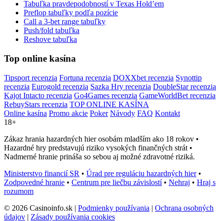
Tabuľka pravdepodobností v Texas Hold’em
Preflop tabuľky podľa pozície
Call a 3-bet range tabuľky
Push/fold tabuľka
Reshove tabuľka
Top online kasína
Tipsport recenzia
Fortuna recenzia
DOXXbet recenzia
Synottip
recenzia
Eurogold recenzia
Sazka Hry recenzia
DoubleStar recenzia
Kajot Intacto recenzia
Go4Games recenzia
GameWorldBet recenzia
RebuyStars recenzia
TOP ONLINE KASÍNA
Online kasína
Promo akcie
Poker
Návody
FAQ
Kontakt
18+
Zákaz hrania hazardných hier osobám mladším ako 18 rokov •
Hazardné hry predstavujú riziko vysokých finančných strát •
Nadmerné hranie prináša so sebou aj možné zdravotné riziká.
Ministerstvo financií SR
•
Úrad pre reguláciu hazardných hier
•
Zodpovedné hranie
•
Centrum pre liečbu závislostí
•
Nehraj
•
Hraj s
rozumom
© 2026 Casinoinfo.sk |
Podmienky používania
|
Ochrana osobných
údajov
|
Zásady používania cookies