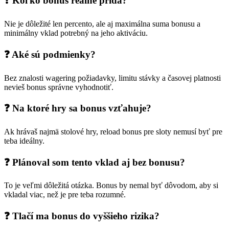
❓ Koľko bonus reálne pridá?
Nie je dôležité len percento, ale aj maximálna suma bonusu a
minimálny vklad potrebný na jeho aktiváciu.
❓ Aké sú podmienky?
Bez znalosti wagering požiadavky, limitu stávky a časovej platnosti
nevieš bonus správne vyhodnotiť.
❓ Na ktoré hry sa bonus vzťahuje?
Ak hrávaš najmä stolové hry, reload bonus pre sloty nemusí byť pre
teba ideálny.
❓ Plánoval som tento vklad aj bez bonusu?
To je veľmi dôležitá otázka. Bonus by nemal byť dôvodom, aby si
vkladal viac, než je pre teba rozumné.
❓ Tlačí ma bonus do vyššieho rizika?