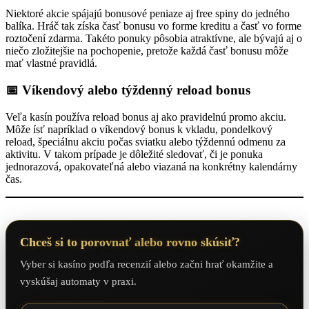
Niektoré akcie spájajú bonusové peniaze aj free spiny do jedného
balíka. Hráč tak získa časť bonusu vo forme kreditu a časť vo forme
roztočení zdarma. Takéto ponuky pôsobia atraktívne, ale bývajú aj o
niečo zložitejšie na pochopenie, pretože každá časť bonusu môže
mať vlastné pravidlá.
📅 Víkendový alebo týždenný reload bonus
Veľa kasín používa reload bonus aj ako pravidelnú promo akciu.
Môže ísť napríklad o víkendový bonus k vkladu, pondelkový
reload, špeciálnu akciu počas sviatku alebo týždennú odmenu za
aktivitu. V takom prípade je dôležité sledovať, či je ponuka
jednorazová, opakovateľná alebo viazaná na konkrétny kalendárny
čas.
Chceš si to porovnať alebo rovno skúsiť?
Vyber si kasíno podľa recenzií alebo začni hrať okamžite a
vyskúšaj automaty v praxi.