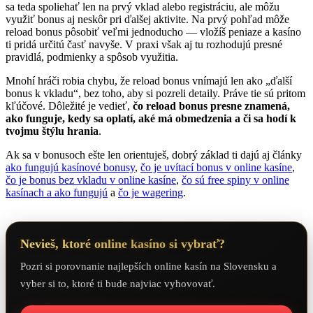
sa teda spoliehať len na prvý vklad alebo registráciu, ale môžu
využiť bonus aj neskôr pri ďalšej aktivite. Na prvý pohľad môže
reload bonus pôsobiť veľmi jednoducho — vložíš peniaze a kasíno
ti pridá určitú časť navyše. V praxi však aj tu rozhodujú presné
pravidlá, podmienky a spôsob využitia.
Mnohí hráči robia chybu, že reload bonus vnímajú len ako „ďalší
bonus k vkladu“, bez toho, aby si pozreli detaily. Práve tie sú pritom
kľúčové. Dôležité je vedieť,
čo reload bonus presne znamená,
ako funguje, kedy sa oplatí, aké má obmedzenia a či sa hodí k
tvojmu štýlu hrania
.
Ak sa v bonusoch ešte len orientuješ, dobrý základ ti dajú aj články
ako fungujú kasínové bonusy
,
čo je uvítací bonus v online kasíne
,
čo je bonus bez vkladu v online kasíne
,
čo sú free spiny v online
kasínach a ako fungujú
a
čo je wagering
.
Nevieš, ktoré online kasíno si vybrať?
Pozri si porovnanie najlepších online kasín na Slovensku a
vyber si to, ktoré ti bude najviac vyhovovať.