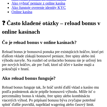
Ako vybrať peniaze z online kasína
Ako funguje overenie identity KYC
Online kasína
❓ Často kladené otázky – reload bonus v
online kasínach
Čo je reload bonus v online kasínach?
Reload bonus je bonusová ponuka pre existujúcich hráčov, ktorí pri
ďalšom vklade získajú bonusové peniaze, free spiny alebo inú
výhodu navyše. Na rozdiel od uvítacieho bonusu nie je určený len
pre nových hráčov, ale pre ľudí, ktorí už účet v kasíne majú a
pokračujú v hraní.
Ako reload bonus funguje?
Reload bonus funguje tak, že hráč urobí ďalší vklad a kasíno mu
podľa podmienok akcie pripíše bonusovú výhodu. Môže ísť o
percentuálny bonus k vkladu, free spiny alebo kombináciu
viacerých výhod. Po pripísaní bonusu býva zvyčajne potrebné
splniť ďalšie pravidlá, napríklad wagering alebo časový limit.