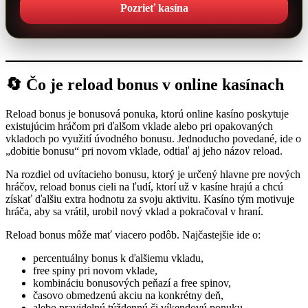
Pozrieť kasína
🔄 Čo je reload bonus v online kasínach
Reload bonus je bonusová ponuka, ktorú online kasíno poskytuje
existujúcim hráčom pri ďalšom vklade alebo pri opakovaných
vkladoch po využití úvodného bonusu. Jednoducho povedané, ide o
„dobitie bonusu“ pri novom vklade, odtiaľ aj jeho názov reload.
Na rozdiel od uvítacieho bonusu, ktorý je určený hlavne pre nových
hráčov, reload bonus cieli na ľudí, ktorí už v kasíne hrajú a chcú
získať ďalšiu extra hodnotu za svoju aktivitu. Kasíno tým motivuje
hráča, aby sa vrátil, urobil nový vklad a pokračoval v hraní.
Reload bonus môže mať viacero podôb. Najčastejšie ide o:
percentuálny bonus k ďalšiemu vkladu,
free spiny pri novom vklade,
kombináciu bonusových peňazí a free spinov,
časovo obmedzenú akciu na konkrétny deň,
alebo pravidelnú týždennú či víkendovú ponuku.