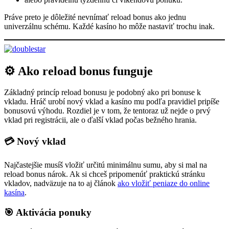
Práve preto je dôležité nevnímať reload bonus ako jednu
univerzálnu schému. Každé kasíno ho môže nastaviť trochu inak.
⚙️ Ako reload bonus funguje
Základný princíp reload bonusu je podobný ako pri bonuse k
vkladu. Hráč urobí nový vklad a kasíno mu podľa pravidiel pripíše
bonusovú výhodu. Rozdiel je v tom, že tentoraz už nejde o prvý
vklad pri registrácii, ale o ďalší vklad počas bežného hrania.
💳 Nový vklad
Najčastejšie musíš vložiť určitú minimálnu sumu, aby si mal na
reload bonus nárok. Ak si chceš pripomenúť praktickú stránku
vkladov, nadväzuje na to aj článok
ako vložiť peniaze do online
kasína
.
🎯 Aktivácia ponuky