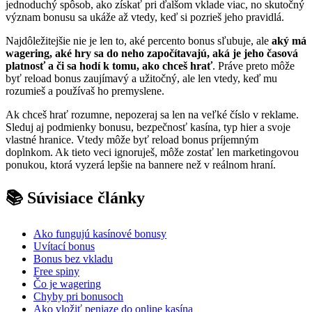
jednoduchý spôsob, ako získať pri ďalšom vklade viac, no skutočný
význam bonusu sa ukáže až vtedy, keď si pozrieš jeho pravidlá.
Najdôležitejšie nie je len to, aké percento bonus sľubuje, ale
aký má
wagering, aké hry sa do neho započítavajú, aká je jeho časová
platnosť a či sa hodí k tomu, ako chceš hrať
. Práve preto môže
byť reload bonus zaujímavý a užitočný, ale len vtedy, keď mu
rozumieš a používaš ho premyslene.
Ak chceš hrať rozumne, nepozeraj sa len na veľké číslo v reklame.
Sleduj aj podmienky bonusu, bezpečnosť kasína, typ hier a svoje
vlastné hranice. Vtedy môže byť reload bonus príjemným
doplnkom. Ak tieto veci ignoruješ, môže zostať len marketingovou
ponukou, ktorá vyzerá lepšie na bannere než v reálnom hraní.
📚 Súvisiace články
Ako fungujú kasínové bonusy
Uvítací bonus
Bonus bez vkladu
Free spiny
Čo je wagering
Chyby pri bonusoch
Ako vložiť peniaze do online kasína