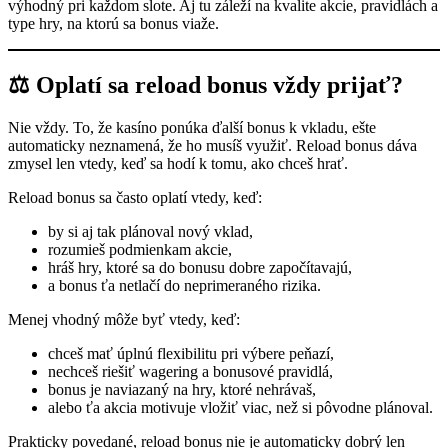
výhodný pri každom slote. Aj tu záleží na kvalite akcie, pravidlách a
type hry, na ktorú sa bonus viaže.
⚖️ Oplatí sa reload bonus vždy prijať?
Nie vždy. To, že kasíno ponúka ďalší bonus k vkladu, ešte
automaticky neznamená, že ho musíš využiť. Reload bonus dáva
zmysel len vtedy, keď sa hodí k tomu, ako chceš hrať.
Reload bonus sa často oplatí vtedy, keď:
by si aj tak plánoval nový vklad,
rozumieš podmienkam akcie,
hráš hry, ktoré sa do bonusu dobre započítavajú,
a bonus ťa netlačí do neprimeraného rizika.
Menej vhodný môže byť vtedy, keď:
chceš mať úplnú flexibilitu pri výbere peňazí,
nechceš riešiť wagering a bonusové pravidlá,
bonus je naviazaný na hry, ktoré nehrávaš,
alebo ťa akcia motivuje vložiť viac, než si pôvodne plánoval.
Prakticky povedané, reload bonus nie je automaticky dobrý len