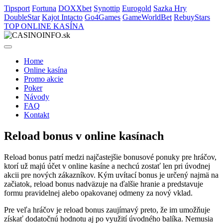
Tipsport
Fortuna
DOXXbet
Synottip
Eurogold
Sazka Hry
DoubleStar
Kajot Intacto
Go4Games
GameWorldBet
RebuyStars
TOP ONLINE KASÍNA
Menu
Home
Online kasína
Promo akcie
Poker
Návody
FAQ
Kontakt
Reload bonus v online kasínach
Reload bonus patrí medzi najčastejšie bonusové ponuky pre hráčov,
ktorí už majú účet v online kasíne a nechcú zostať len pri úvodnej
akcii pre nových zákazníkov. Kým uvítací bonus je určený najmä na
začiatok, reload bonus nadväzuje na ďalšie hranie a predstavuje
formu pravidelnej alebo opakovanej odmeny za nový vklad.
Pre veľa hráčov je reload bonus zaujímavý preto, že im umožňuje
získať dodatočnú hodnotu aj po využití úvodného balíka. Nemusia