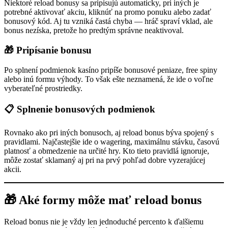
Niektoré reload bonusy sa pripisujú automaticky, pri iných je
potrebné aktivovať akciu, kliknúť na promo ponuku alebo zadať
bonusový kód. Aj tu vzniká častá chyba — hráč spraví vklad, ale
bonus nezíska, pretože ho predtým správne neaktivoval.
🎁 Pripísanie bonusu
Po splnení podmienok kasíno pripíše bonusové peniaze, free spiny
alebo inú formu výhody. To však ešte neznamená, že ide o voľne
vyberateľné prostriedky.
📋 Splnenie bonusových podmienok
Rovnako ako pri iných bonusoch, aj reload bonus býva spojený s
pravidlami. Najčastejšie ide o wagering, maximálnu stávku, časovú
platnosť a obmedzenie na určité hry. Kto tieto pravidlá ignoruje,
môže zostať sklamaný aj pri na prvý pohľad dobre vyzerajúcej
akcii.
🎁 Aké formy môže mať reload bonus
Reload bonus nie je vždy len jednoduché percento k ďalšiemu