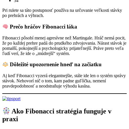
34
Pri rulete sa táto postupnosť používa na určovanie veľkosti stávky
po prehrách a výhrach.
Prečo hráčov Fibonacci láka
Fibonacci pôsobí menej agresívne než Martingale. Hráč nemá pocit,
že po každej prehre padá do prudkého zdvojovania. Nárast stávok je
pomalší, pokojnejší a psychologicky prijateľnejší. Práve preto veľa
ľudí verí, že ide o „múdrejší“ systém.
Dôležité upozornenie hneď na začiatku
Aj keď Fibonacci vyzerá elegantnejšie, stále ide len o systém správy
stávok. Nehovorí nič o tom, kam padne guľôčka, nemení
pravdepodobnosť a neodstraňuje výhodu kasína.
Ako Fibonacci stratégia funguje v
praxi