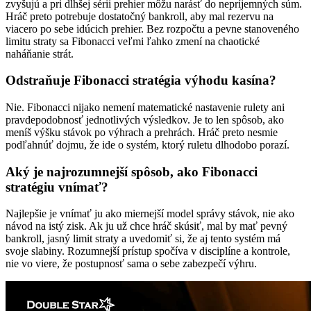
zvyšujú a pri dlhšej sérii prehier môžu narásť do nepríjemných súm.
Hráč preto potrebuje dostatočný bankroll, aby mal rezervu na
viacero po sebe idúcich prehier. Bez rozpočtu a pevne stanoveného
limitu straty sa Fibonacci veľmi ľahko zmení na chaotické
naháňanie strát.
Odstraňuje Fibonacci stratégia výhodu kasína?
Nie. Fibonacci nijako nemení matematické nastavenie rulety ani
pravdepodobnosť jednotlivých výsledkov. Je to len spôsob, ako
meníš výšku stávok po výhrach a prehrách. Hráč preto nesmie
podľahnúť dojmu, že ide o systém, ktorý ruletu dlhodobo porazí.
Aký je najrozumnejší spôsob, ako Fibonacci
stratégiu vnímať?
Najlepšie je vnímať ju ako miernejší model správy stávok, nie ako
návod na istý zisk. Ak ju už chce hráč skúsiť, mal by mať pevný
bankroll, jasný limit straty a uvedomiť si, že aj tento systém má
svoje slabiny. Rozumnejší prístup spočíva v disciplíne a kontrole,
nie vo viere, že postupnosť sama o sebe zabezpečí výhru.