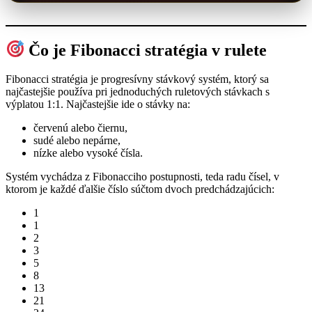
Čo je Fibonacci stratégia v rulete
Fibonacci stratégia je progresívny stávkový systém, ktorý sa
najčastejšie používa pri jednoduchých ruletových stávkach s
výplatou 1:1. Najčastejšie ide o stávky na:
červenú alebo čiernu,
sudé alebo nepárne,
nízke alebo vysoké čísla.
Systém vychádza z Fibonacciho postupnosti, teda radu čísel, v
ktorom je každé ďalšie číslo súčtom dvoch predchádzajúcich:
1
1
2
3
5
8
13
21