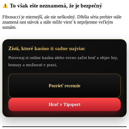
To však ešte neznamená, že je bezpečný
Fibonacci je miernejší, ale nie neškodný. Dlhšia séria prehier stále
znamená rast stávok a stále môže viesť k nepríjemne veľkým
sumám.
Zisti, ktoré kasíno ti sadne najviac
Porovnaj si online kasína alebo rovno začni hrať a objav hry,
bonusy a možnosti v praxi.
Pozrieť recenzie
Hrať v Tipsport