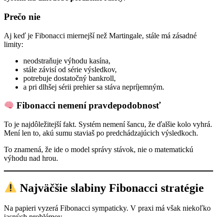
Prečo nie
Aj keď je Fibonacci miernejší než Martingale, stále má zásadné
limity:
neodstraňuje výhodu kasína,
stále závisí od série výsledkov,
potrebuje dostatočný bankroll,
a pri dlhšej sérii prehier sa stáva nepríjemným.
Fibonacci nemení pravdepodobnosť
To je najdôležitejší fakt. Systém nemení šancu, že ďalšie kolo vyhrá.
Mení len to, akú sumu staviaš po predchádzajúcich výsledkoch.
To znamená, že ide o model správy stávok, nie o matematickú
výhodu nad hrou.
Najväčšie slabiny Fibonacci stratégie
Na papieri vyzerá Fibonacci sympaticky. V praxi má však niekoľko
jasných problémov.