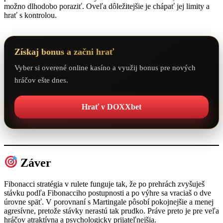
možno dlhodobo poraziť. Oveľa dôležitejšie je chápať jej limity a
hrať s kontrolou.
Získaj bonus a začni hrať
Vyber si overené online kasíno a využij bonus pre nových
hráčov ešte dnes.
Hrať v DOXXbet
Záver
Fibonacci stratégia v rulete funguje tak, že po prehrách zvyšuješ
stávku podľa Fibonacciho postupnosti a po výhre sa vraciaš o dve
úrovne späť. V porovnaní s Martingale pôsobí pokojnejšie a menej
agresívne, pretože stávky nerastú tak prudko. Práve preto je pre veľa
hráčov atraktívna a psychologicky prijateľnejšia.