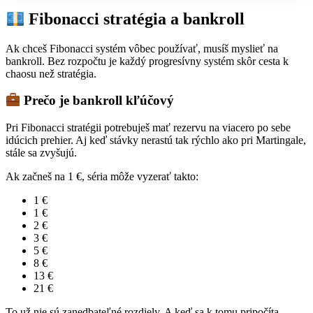
Fibonacci stratégia a bankroll
Ak chceš Fibonacci systém vôbec používať, musíš myslieť na
bankroll. Bez rozpočtu je každý progresívny systém skôr cesta k
chaosu než stratégia.
Prečo je bankroll kľúčový
Pri Fibonacci stratégii potrebuješ mať rezervu na viacero po sebe
idúcich prehier. Aj keď stávky nerastú tak rýchlo ako pri Martingale,
stále sa zvyšujú.
Ak začneš na 1 €, séria môže vyzerať takto:
1 €
1 €
2 €
3 €
5 €
8 €
13 €
21 €
To už nie sú zanedbateľné rozdiely. A keď sa k tomu pripočíta,