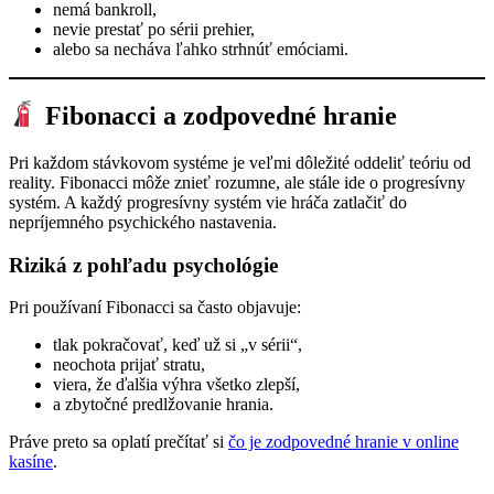
nemá bankroll,
nevie prestať po sérii prehier,
alebo sa necháva ľahko strhnúť emóciami.
Fibonacci a zodpovedné hranie
Pri každom stávkovom systéme je veľmi dôležité oddeliť teóriu od
reality. Fibonacci môže znieť rozumne, ale stále ide o progresívny
systém. A každý progresívny systém vie hráča zatlačiť do
nepríjemného psychického nastavenia.
Riziká z pohľadu psychológie
Pri používaní Fibonacci sa často objavuje:
tlak pokračovať, keď už si „v sérii“,
neochota prijať stratu,
viera, že ďalšia výhra všetko zlepší,
a zbytočné predlžovanie hrania.
Práve preto sa oplatí prečítať si
čo je zodpovedné hranie v online
kasíne
.