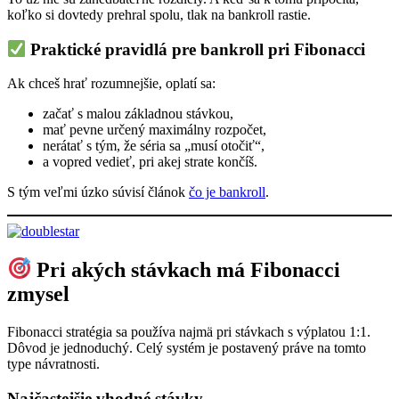
koľko si dovtedy prehral spolu, tlak na bankroll rastie.
Praktické pravidlá pre bankroll pri Fibonacci
Ak chceš hrať rozumnejšie, oplatí sa:
začať s malou základnou stávkou,
mať pevne určený maximálny rozpočet,
nerátať s tým, že séria sa „musí otočiť“,
a vopred vedieť, pri akej strate končíš.
S tým veľmi úzko súvisí článok
čo je bankroll
.
Pri akých stávkach má Fibonacci
zmysel
Fibonacci stratégia sa používa najmä pri stávkach s výplatou 1:1.
Dôvod je jednoduchý. Celý systém je postavený práve na tomto
type návratnosti.
Najčastejšie vhodné stávky