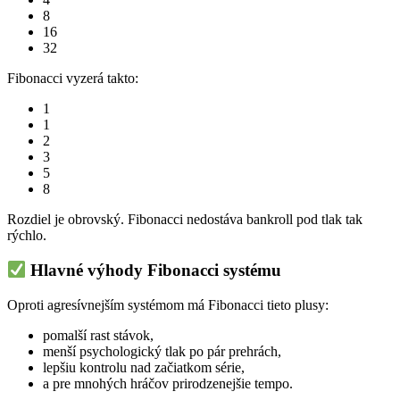
8
16
32
Fibonacci vyzerá takto:
1
1
2
3
5
8
Rozdiel je obrovský. Fibonacci nedostáva bankroll pod tlak tak
rýchlo.
Hlavné výhody Fibonacci systému
Oproti agresívnejším systémom má Fibonacci tieto plusy:
pomalší rast stávok,
menší psychologický tlak po pár prehrách,
lepšiu kontrolu nad začiatkom série,
a pre mnohých hráčov prirodzenejšie tempo.