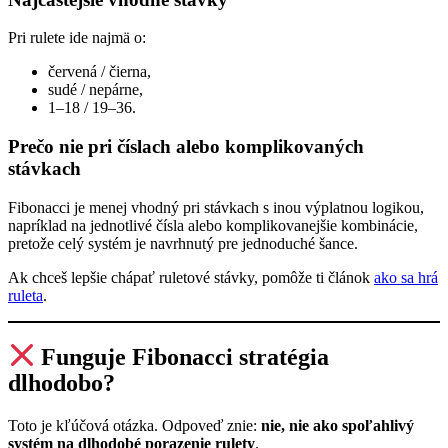
Pri rulete ide najmä o:
červená / čierna,
sudé / nepárne,
1–18 / 19–36.
Prečo nie pri číslach alebo komplikovaných
stávkach
Fibonacci je menej vhodný pri stávkach s inou výplatnou logikou,
napríklad na jednotlivé čísla alebo komplikovanejšie kombinácie,
pretože celý systém je navrhnutý pre jednoduché šance.
Ak chceš lepšie chápať ruletové stávky, pomôže ti článok
ako sa hrá
ruleta
.
Funguje Fibonacci stratégia
dlhodobo?
Toto je kľúčová otázka. Odpoveď znie:
nie, nie ako spoľahlivý
systém na dlhodobé porazenie rulety
.