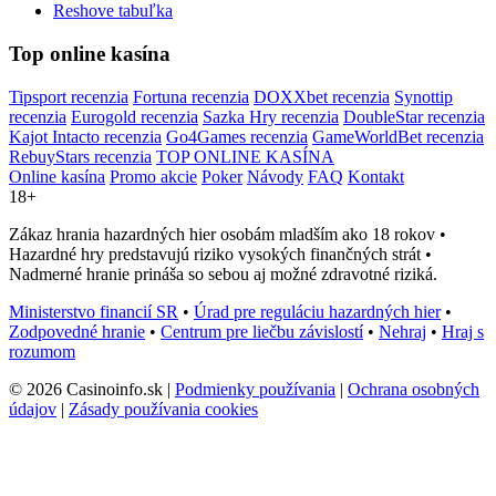
Reshove tabuľka
Top online kasína
Tipsport recenzia
Fortuna recenzia
DOXXbet recenzia
Synottip
recenzia
Eurogold recenzia
Sazka Hry recenzia
DoubleStar recenzia
Kajot Intacto recenzia
Go4Games recenzia
GameWorldBet recenzia
RebuyStars recenzia
TOP ONLINE KASÍNA
Online kasína
Promo akcie
Poker
Návody
FAQ
Kontakt
18+
Zákaz hrania hazardných hier osobám mladším ako 18 rokov •
Hazardné hry predstavujú riziko vysokých finančných strát •
Nadmerné hranie prináša so sebou aj možné zdravotné riziká.
Ministerstvo financií SR
•
Úrad pre reguláciu hazardných hier
•
Zodpovedné hranie
•
Centrum pre liečbu závislostí
•
Nehraj
•
Hraj s
rozumom
© 2026 Casinoinfo.sk |
Podmienky používania
|
Ochrana osobných
údajov
|
Zásady používania cookies