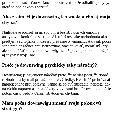
prirodzenou súčasťou variance, no zároveň môže odhaliť aj chyby,
ktoré sa pod tlakom zhoršujú.
Ako zistím, či je downswing len smola alebo aj moja
chyba?
Najlepšie je pozrieť sa na svoju hru bez zbytočných emócií a
analyzovať konkrétne situácie. Ak robíš rovnaké rozhodnutia ako
predtým a sú logické, môže ísť prevažne o varianciu. Ak však počas
série prehier začneš hrať netrpezlivo, viac callovať, meniť štýl hry
alebo naháňať straty, do downswigu sa už pravdepodobne miešajú
aj chyby v tvojej hre.
Prečo je downswing psychicky taký náročný?
Downswing je psychicky náročný preto, že narúša pocit, že dobré
rozhodnutia by mali prinášať dobré výsledky. Keď hráč prehráva aj
napriek snahe hrať správne, ľahko sa objaví frustrácia, neistota, tlak
na rýchlu nápravu a strata dôvery vo vlastnú hru. Práve tieto emócie
potom často vedú k ďalším zbytočným chybám.
Mám počas downswigu zmeniť svoju pokerovú
stratégiu?