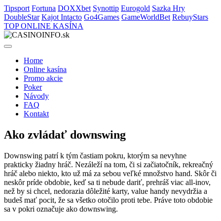
Tipsport
Fortuna
DOXXbet
Synottip
Eurogold
Sazka Hry
DoubleStar
Kajot Intacto
Go4Games
GameWorldBet
RebuyStars
TOP ONLINE KASÍNA
Menu
Home
Online kasína
Promo akcie
Poker
Návody
FAQ
Kontakt
Ako zvládať downswing
Downswing patrí k tým častiam pokru, ktorým sa nevyhne
prakticky žiadny hráč. Nezáleží na tom, či si začiatočník, rekreačný
hráč alebo niekto, kto už má za sebou veľké množstvo hand. Skôr či
neskôr príde obdobie, keď sa ti nebude dariť, prehráš viac all-inov,
než by si chcel, nedorazia dôležité karty, value handy nevydržia a
budeš mať pocit, že sa všetko otočilo proti tebe. Práve toto obdobie
sa v pokri označuje ako downswing.