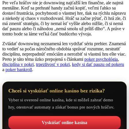
Pre veľa hráčov nie je downswing najťažší len finančne, ale najmä
mentálne. Keď sa prehraté handy začnú kopiť, veľmi ľahko sa
dostaví frustrácia, pochybnosti o vlastnej hre, tlak na rýchlu nápravu
a niekedy aj chaos v rozhodovaní. Hráč sa začne pýtať, či hrá zle, či
má zmeniť stratégiu, či by nemal ísť vyššie alebo nižšie, či si nemá
dať pauzu alebo či náhodou „nemá smolu už príliš dlho“. A práve v
tomto bode sa láme veľká časť budúceho vývoja.
Zvládať downswing neznamená len vydržať sériu prehier. Znamená
to vedieť sa počas náročného obdobia správať rozumne, nestratiť
disciplínu, neprepadnúť emóciám a nerozbiť si vlastnú hru ešte viac.
Preto je táto téma úzko prepojená s článkami
poker psychológia
,
disciplína v pokri
,
trpezlivosť v pokri
,
kedy si dať pauzu od pokeru
a
poker bankroll
.
Chceš si vyskúšať online kasíno bez rizika?
Vyber si overené online kasína, kde si môžeš zahrať demo
hry, otestovať automaty a získať bonus pre nových hráčov.
Vyskúšať online kasína