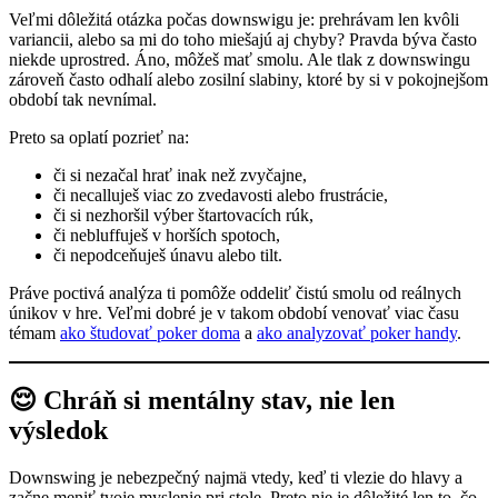
Veľmi dôležitá otázka počas downswigu je: prehrávam len kvôli
variancii, alebo sa mi do toho miešajú aj chyby? Pravda býva často
niekde uprostred. Áno, môžeš mať smolu. Ale tlak z downswingu
zároveň často odhalí alebo zosilní slabiny, ktoré by si v pokojnejšom
období tak nevnímal.
Preto sa oplatí pozrieť na:
či si nezačal hrať inak než zvyčajne,
či necalluješ viac zo zvedavosti alebo frustrácie,
či si nezhoršil výber štartovacích rúk,
či nebluffuješ v horších spotoch,
či nepodceňuješ únavu alebo tilt.
Práve poctivá analýza ti pomôže oddeliť čistú smolu od reálnych
únikov v hre. Veľmi dobré je v takom období venovať viac času
témam
ako študovať poker doma
a
ako analyzovať poker handy
.
😌 Chráň si mentálny stav, nie len
výsledok
Downswing je nebezpečný najmä vtedy, keď ti vlezie do hlavy a
začne meniť tvoje myslenie pri stole. Preto nie je dôležité len to, čo