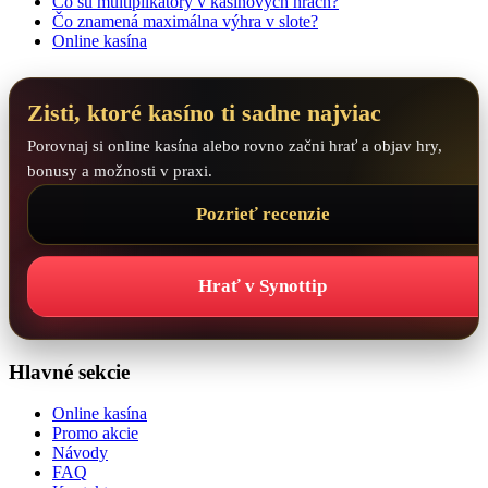
Čo sú multiplikátory v kasínových hrách?
Čo znamená maximálna výhra v slote?
Online kasína
Zisti, ktoré kasíno ti sadne najviac
Porovnaj si online kasína alebo rovno začni hrať a objav hry,
bonusy a možnosti v praxi.
Pozrieť recenzie
Hrať v Synottip
Hlavné sekcie
Online kasína
Promo akcie
Návody
FAQ