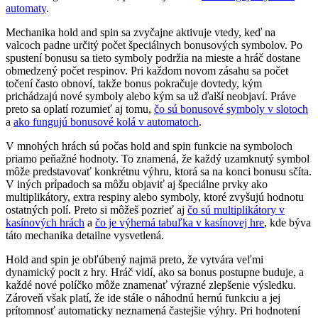
automaty
.
Mechanika hold and spin sa zvyčajne aktivuje vtedy, keď na
valcoch padne určitý počet špeciálnych bonusových symbolov. Po
spustení bonusu sa tieto symboly podržia na mieste a hráč dostane
obmedzený počet respinov. Pri každom novom zásahu sa počet
točení často obnoví, takže bonus pokračuje dovtedy, kým
prichádzajú nové symboly alebo kým sa už ďalší neobjaví. Práve
preto sa oplatí rozumieť aj tomu,
čo sú bonusové symboly v slotoch
a
ako fungujú bonusové kolá v automatoch
.
V mnohých hrách sú počas hold and spin funkcie na symboloch
priamo peňažné hodnoty. To znamená, že každý uzamknutý symbol
môže predstavovať konkrétnu výhru, ktorá sa na konci bonusu sčíta.
V iných prípadoch sa môžu objaviť aj špeciálne prvky ako
multiplikátory, extra respiny alebo symboly, ktoré zvyšujú hodnotu
ostatných polí. Preto si môžeš pozrieť aj
čo sú multiplikátory v
kasínových hrách
a
čo je výherná tabuľka v kasínovej hre
, kde býva
táto mechanika detailne vysvetlená.
Hold and spin je obľúbený najmä preto, že vytvára veľmi
dynamický pocit z hry. Hráč vidí, ako sa bonus postupne buduje, a
každé nové políčko môže znamenať výrazné zlepšenie výsledku.
Zároveň však platí, že ide stále o náhodnú hernú funkciu a jej
prítomnosť automaticky neznamená častejšie výhry. Pri hodnotení